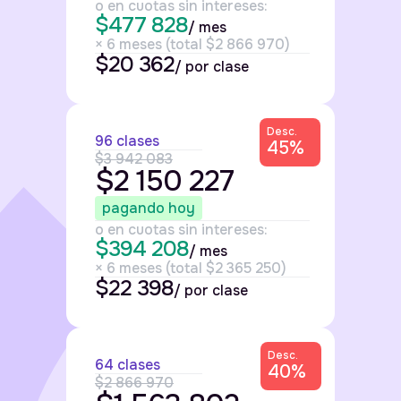
o en cuotas sin intereses:
$477 828
/ mes
× 6 meses (total $2 866 970)
$20 362
/ por clase
Desc.
96 clases
45%
$3 942 083
$2 150 227
pagando hoy
o en cuotas sin intereses:
$394 208
/ mes
× 6 meses (total $2 365 250)
$22 398
/ por clase
Desc.
64 clases
40%
$2 866 970