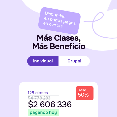
Disponible
en pagos pagos en cuotas
Más Clases,
Más Beneficio
Individual
Grupal
Desc.
128 clases
50%
$4 778 283
$2 606 336
pagando hoy