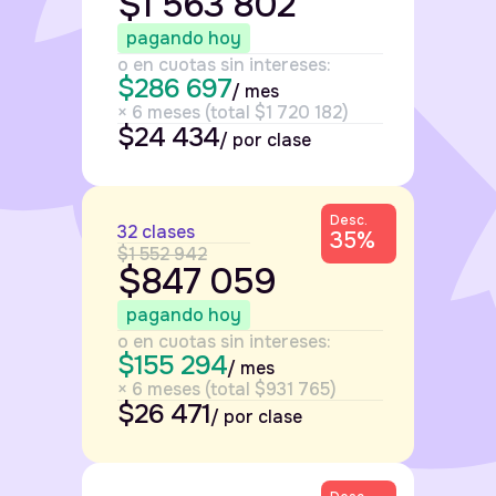
$1 563 802
pagando hoy
o en cuotas sin intereses:
$286 697
/ mes
× 6 meses (total $1 720 182)
$24 434
/ por clase
Desc.
32 clases
35%
$1 552 942
$847 059
pagando hoy
o en cuotas sin intereses:
$155 294
/ mes
× 6 meses (total $931 765)
$26 471
/ por clase