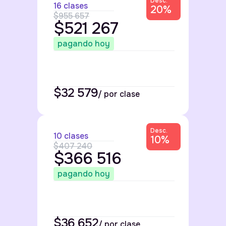
Desc.
16 clases
20%
$955 657
$521 267
pagando hoy
$2,763 MXN
/ mes
$32 579
/ por clase
Desc.
10 clases
10%
$407 240
$366 516
pagando hoy
$2,763 MXN
/ mes
$36 652
/ por clase