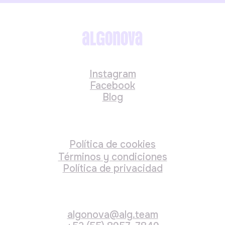
Desc.
128 clases
50%
$2 771 625
$1 511 796
pagando hoy
o en cuotas sin intereses:
$277 163
/ mes
× 6 meses (total $1 662 975)
$11 811
/ por clase
Desc.
96 clases
45%
$2 286 590
$1 247 231
pagando hoy
o en cuotas sin intereses: