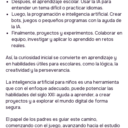
Después, el aprendizaje escolar. Usar la IA para
entender un tema difícil o practicar idiomas.
Luego, la programación e inteligencia artificial. Crear
bots, juegos o pequeños programas con la ayuda de
Instagram
la IA.
Facebook
Blog
Finalmente, proyectos y experimentos. Colaborar en
equipo, investigar y aplicar lo aprendido en retos
reales.
Política de cookies
Términos y condiciones
Así, la curiosidad inicial se convierte en aprendizaje y
Política de privacidad
en habilidades útiles para escolares, como la lógica, la
creatividad y la perseverancia.
algonova@alg.team
La inteligencia artificial para niños es una herramienta
+52 (55) 8957-7849
que con el enfoque adecuado, puede potenciar las
habilidades del siglo XXI: ayuda a aprender, a crear
Todos los derechos reservados
proyectos y a explorar el mundo digital de forma
segura.
El papel de los padres es guiar este camino,
Algonova online LLC
Suite 8634, 1021 E Lincolnway,
comenzando con el juego, avanzando hacia el estudio