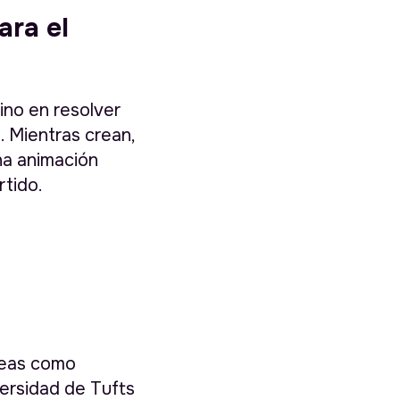
ra el
ino en resolver
. Mientras crean,
na animación
rtido.
áreas como
versidad de Tufts