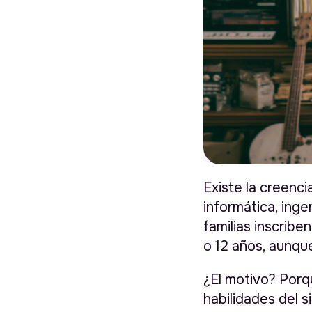
Existe la creenc
informática, ing
familias inscribe
o 12 años, aunqu
¿El motivo? Porq
habilidades del s