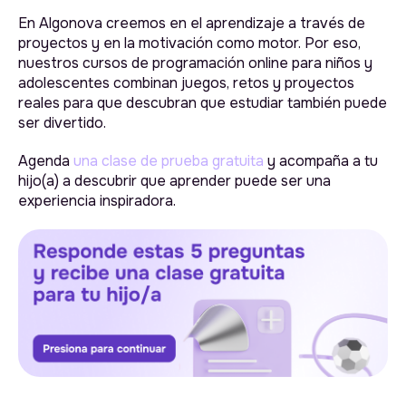
En Algonova creemos en el aprendizaje a través de
proyectos y en la motivación como motor. Por eso,
Algonova online LLC
nuestros cursos de programación online para niños y
Suite 8634, 1021 E Lincolnway,
adolescentes combinan juegos, retos y proyectos
Cheyenne, WY, Laramie, US,
82001
reales para que descubran que estudiar también puede
ser divertido.
Agenda
una clase de prueba gratuita
y acompaña a tu
hijo(a) a descubrir que aprender puede ser una
experiencia inspiradora.