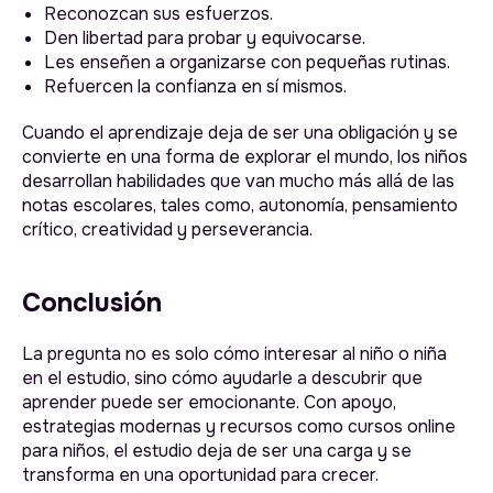
Reconozcan sus esfuerzos.
Den libertad para probar y equivocarse.
Les enseñen a organizarse con pequeñas rutinas.
Refuercen la confianza en sí mismos.
Cuando el aprendizaje deja de ser una obligación y se
convierte en una forma de explorar el mundo, los niños
desarrollan habilidades que van mucho más allá de las
Instagram
notas escolares, tales como, autonomía, pensamiento
Facebook
Blog
crítico, creatividad y perseverancia.
Conclusión
Política de cookies
Términos y condiciones
Política de privacidad
La pregunta no es solo cómo interesar al niño o niña
en el estudio, sino cómo ayudarle a descubrir que
aprender puede ser emocionante. Con apoyo,
algonova@alg.team
+52 (55) 8957-7849
estrategias modernas y recursos como cursos online
para niños, el estudio deja de ser una carga y se
transforma en una oportunidad para crecer.
Todos los derechos reservados