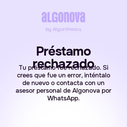
by Algorithmics
Préstamo
rechazado
Tu préstamo fue rechazado. Si
crees que fue un error, inténtalo
de nuevo o contacta con un
asesor personal de Algonova por
WhatsApp.