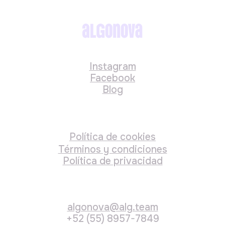
algonova@alg.team
+52 (55) 8957-7849
Todos los derechos reservados
© Algorithmics Global FZE